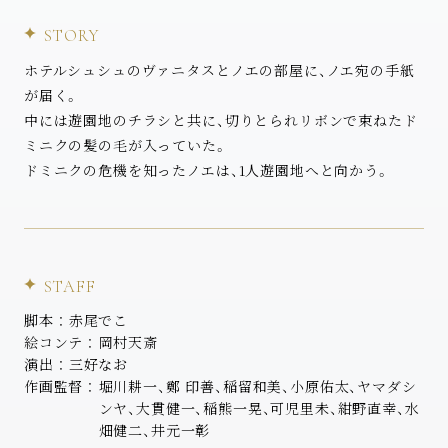
STORY
ホテルシュシュのヴァニタスとノエの部屋に、ノエ宛の手紙
が届く。
中には遊園地のチラシと共に、切りとられリボンで束ねたド
ミニクの髪の毛が入っていた。
ドミニクの危機を知ったノエは、1人遊園地へと向かう。
STAFF
脚本
赤尾でこ
絵コンテ
岡村天斎
演出
三好なお
作画監督
堀川耕一、鄭 印善、稲留和美、小原佑太、ヤマダシ
ンヤ、大貫健一、稲熊一晃、可児里未、紺野直幸、水
畑健二、井元一彰