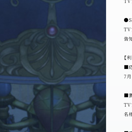
TV
●S
TV
告
【
■
7月
■
T
名