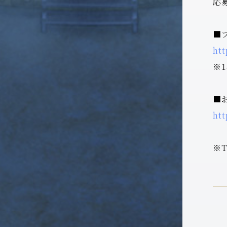
応
■
htt
※
■
htt
※T