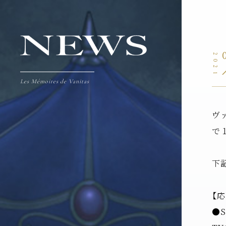
2021
Les Mémoires de Vanitas
ヴ
で
下
【
●S