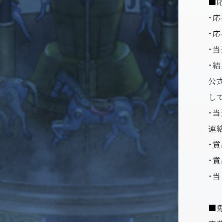
■
・
・
・
・
公式
し
・
連
・
・
・
■