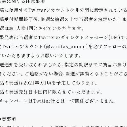
応募に関する注意事項
応募に使用するTwitterアカウントを非公開に設定されてい
応募受付期間終了後、厳選な抽選の上で当選者を決定いたしま
当選はお1人様1回とさせていただきます。
結果発表は当選者にTwitterのダイレクトメッセージ(DM)
Twitterアカウント（@vanitas_anime）を必ずフォ
ていただきますようお願いいたします。
当選通知を受け取られましたら、指定の期限までに賞品お届
絡ください。ご連絡がない場合、当選が無効となることがご
賞品の発送は2021年9月頃を予定しております。
賞品の発送先は日本国内に限らせていただきます。
当キャンペーンはTwitter社とは一切関係ございません。
免責事項