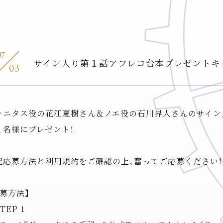
07
サイン入り第１話アフレコ台本プレゼントキ
03
ァニタス役の花江夏樹さん＆ノエ役の石川界人さんのサイン
１名様にプレゼント！
記応募方法と利用規約をご確認の上、奮ってご応募ください！
応募方法】
TEP 1